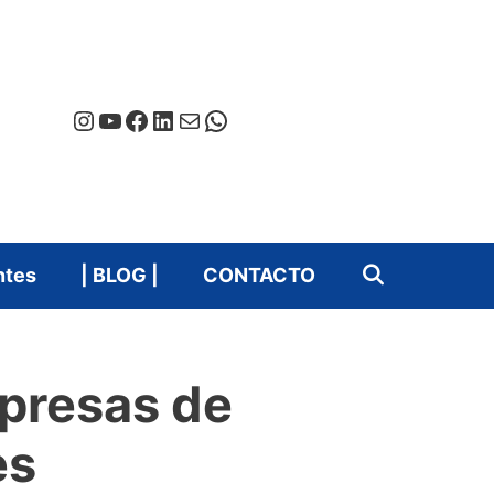
Instagram
YouTube
Facebook
LinkedIn
Correo electrónico
WhatsApp
ntes
| BLOG |
CONTACTO
presas de
es