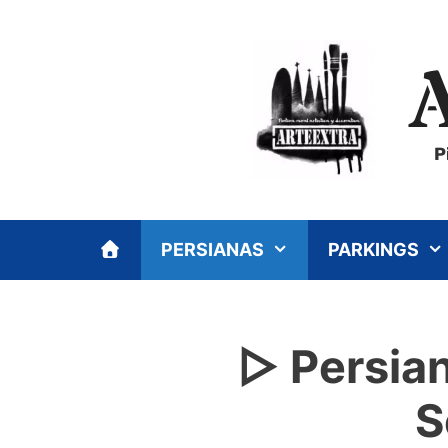
Saltar
al
contenido
P
PERSIANAS
PARKINGS
▷ Persia
S