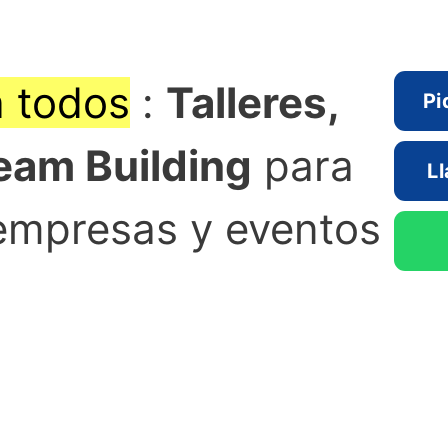
a todos
:
Talleres,
Pi
eam Building
para
L
 empresas y eventos