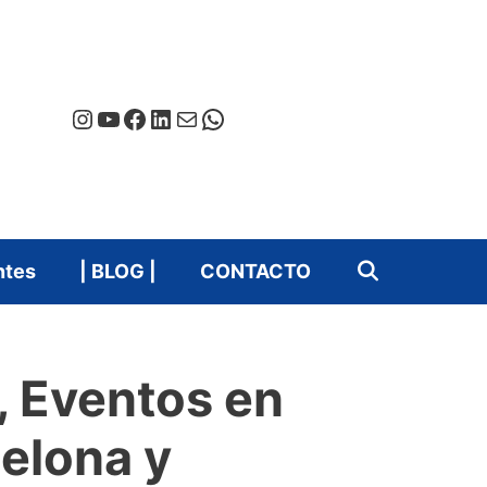
Instagram
YouTube
Facebook
LinkedIn
Correo electrónico
WhatsApp
ntes
| BLOG |
CONTACTO
g, Eventos en
celona y