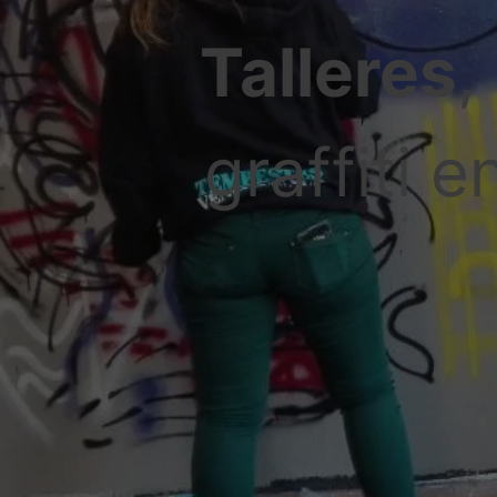
Talleres
,
graffiti 