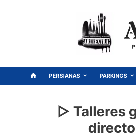
Saltar
al
contenido
P
PERSIANAS
PARKINGS
▷ Talleres g
directo