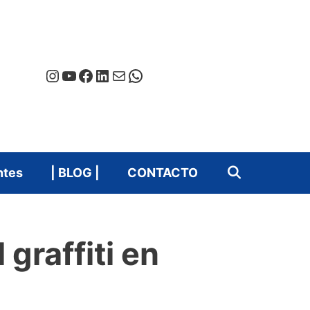
Instagram
YouTube
Facebook
LinkedIn
Correo electrónico
WhatsApp
ntes
| BLOG |
CONTACTO
graffiti en