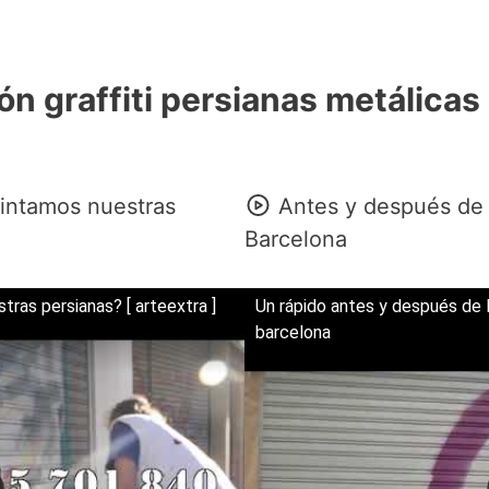
n graffiti persianas metálicas
ntamos nuestras
Antes y después de 
Barcelona
as persianas? [ arteextra ]
Un rápido antes y después de 
barcelona