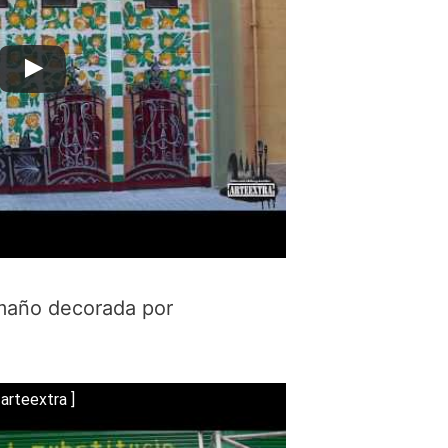
maño decorada por
arteextra ]