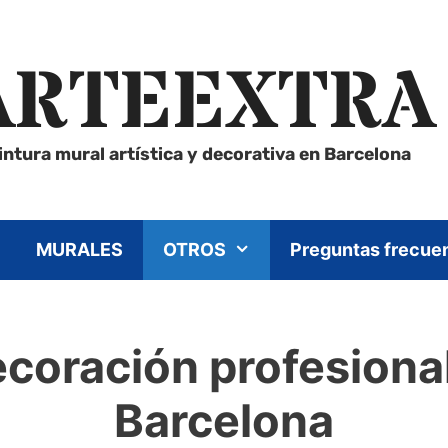
ARTEEXTRA
intura mural artística y decorativa en Barcelona
MURALES
OTROS
Preguntas frecue
oración profesional 
Barcelona