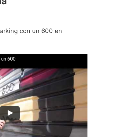
na
arking con un 600 en
 un 600