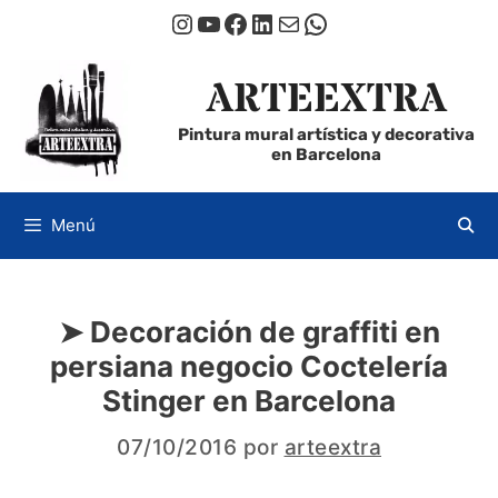
Saltar
Instagram
YouTube
Facebook
LinkedIn
Correo electrónico
WhatsApp
al
contenido
ARTEEXTRA
Pintura mural artística y decorativa
en Barcelona
Menú
➤ Decoración de graffiti en
persiana negocio Coctelería
Stinger en Barcelona
07/10/2016
por
arteextra