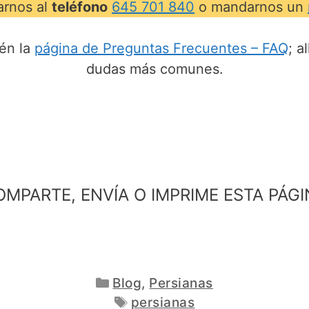
marnos al
teléfono
645 701 840
o mandarnos un
én la
página de Preguntas Frecuentes – FAQ
; a
dudas más comunes.
OMPARTE, ENVÍA O IMPRIME ESTA PÁGI
Categorías
Blog
,
Persianas
Etiquetas
persianas