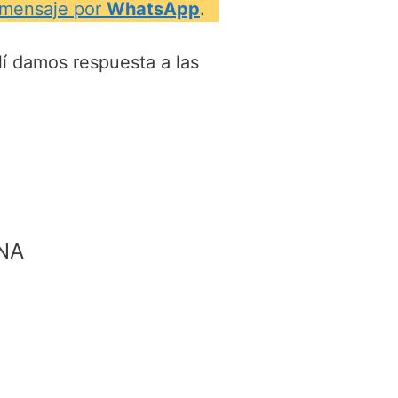
mensaje por
WhatsApp
.
llí damos respuesta a las
NA