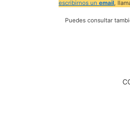
escribirnos un
email
, lla
Puedes consultar tambi
C