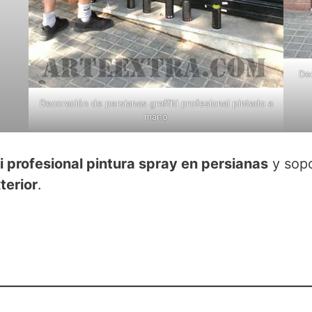
Dec
Decoración de persianas graffiti profesional pintado a
mano
ti profesional pintura spray en persianas
y sopo
xterior
.