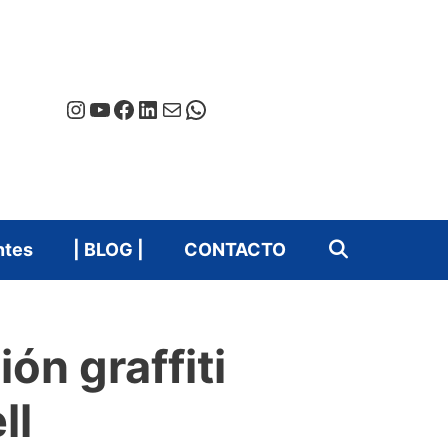
Instagram
YouTube
Facebook
LinkedIn
Correo electrónico
WhatsApp
ntes
| BLOG |
CONTACTO
ón graffiti
ll