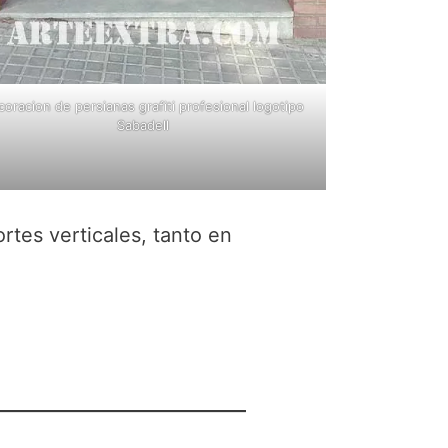
oracion de persianas grafiti profesional logotipo
Sabadell
rtes verticales, tanto en