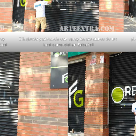
ray
Dibujando y pintando con spray las persianas de un
pi
ical
local comercial en Sabadell