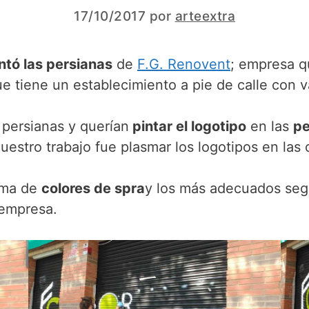
17/10/2017
por
arteextra
ntó las persianas
de
F.G. Renovent
; empresa q
ue tiene un establecimiento a pie de calle con 
2 persianas y querían
pintar el logotipo
en las
pe
estro trabajo fue plasmar los logotipos en las 
ama de
colores de spra
y los más adecuados segú
 empresa.