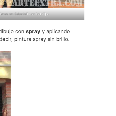
ianas en Sabadell con logotipo
l dibujo con
spray
y aplicando
ir, pintura spray sin brillo.