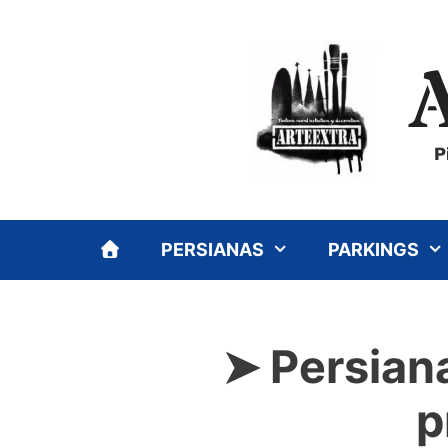
Saltar
al
contenido
P
PERSIANAS
PARKINGS
➤ Persiana
p